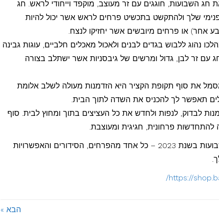
ת חג השבועות, חוגגים עם זר מעוצב, מוקפד וייחודי לראש. חג
נימי שלך ולהתקשט בתכשיט פרחים לראש אשר יכול להיות
ע אחר) או פרחים מיובשים אשר יחזיקו לנצח.
כו נהוג ללבוש בגדים לבנים ולאכול מאכלים חלביים, עוגות גבינה
חג עם זר לבן, גדול ומרשים של גיבסניות אשר ישתלב בצורה
ל את סוף תקופת הקציר היא הזדמנות מעולה לשלב אלומת
לים תאפשר לך להכניס את השדה לתוך הבית.
ות לבדוק, לנפות ולחדש את כל העציצים בתוך ומחוץ לבית. סוף
 להתחדשות פרחונית, חגיגית ומעוצבת.
לסיכום, לא משנה איך תרצה לחגוג את חג השבועות בשנת 2023 – כל אחד מהפרחים, הסידורים והאפשרויות
.
הבא »