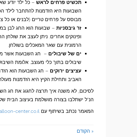
תכשיט פרחים לראש
– כל ילד יודע שא
השבועות היא הזדמנות להתחבר לילד הפ
מבוסס על פרחים טריים (לבנים או כל צב
זר גיבסניות
– שבועות הוא החג לבן במהל
ופינוקים אחרים. ניתן לעצב את שולחן ה
הרמונית עם שאר המאכלים בשולחן.
ים של שיבולים
– חג השבועות אשר מסמ
שיבולים בתוך כלי מעוצב. אלומת השיבו
עציצים ירוקים
– חג השבועות הוא הזדמנ
האביב ותחילת הקיץ היא הזדמנות מעולה
הנ"ל ישתלבו בצורה מושלמת בעיצוב הבית שלך
המאמר נכתב בשיתוף עם
https://shop.balloon-center.co.il/
« הקודם