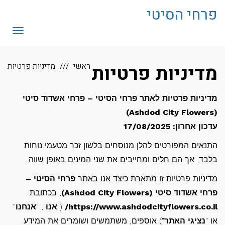
לתוכן
פרחי הסיטי
תפריט
מדיניות פרטיות
ראשי
מדיניות פרטיות
מדיניות פרטיות לאתר פרחי הסיטי – פרחי אשדוד סיטי
(Ashdod City Flowers)
עדכון אחרון: 17/08/2025
התנאים המפורטים להלן מנוסחים בלשון זכר מטעמי נוחות
בלבד, אך הם חלים ומחייבים את שני המינים באופן שווה.
מדיניות פרטיות זו מתארת כיצד אנו באתר
פרחי הסיטי –
פרחי אשדוד סיטי (Ashdod City Flowers)
, בכתובת
https://www.ashdodcityflowers.co.il/
("
אנו
", "
אנחנו
"
או "
נציגי האתר
") אוספים, משתמשים ושומרים את המידע